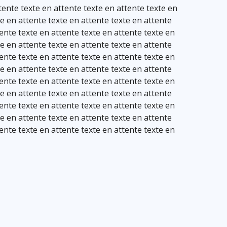
tente texte en attente texte en attente texte en
te en attente texte en attente texte en attente
tente texte en attente texte en attente texte en
te en attente texte en attente texte en attente
tente texte en attente texte en attente texte en
te en attente texte en attente texte en attente
tente texte en attente texte en attente texte en
te en attente texte en attente texte en attente
tente texte en attente texte en attente texte en
te en attente texte en attente texte en attente
tente texte en attente texte en attente texte en