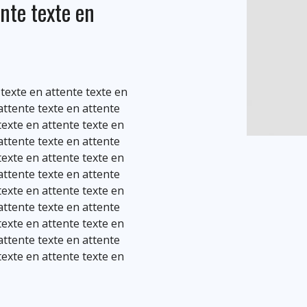
ente texte en
 texte en attente texte en
attente texte en attente
texte en attente texte en
attente texte en attente
texte en attente texte en
attente texte en attente
texte en attente texte en
attente texte en attente
texte en attente texte en
attente texte en attente
texte en attente texte en