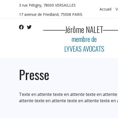
Panneau de gestion des cookies
3 rue Pétigny
78000 VERSAILLES
Accueil
V
17 avenue de Friedland
75008 PARIS
Jérôme NALET
membre de
LYVEAS AVOCATS
Vous êtes ici :
Accueil
>
Presse
Texte en attente texte en attente texte en attente 
attente texte en attente texte en attente texte en 