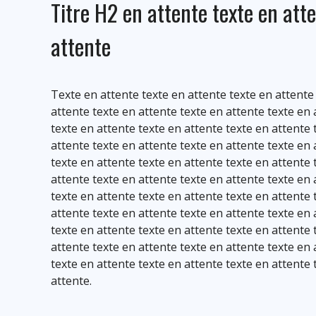
Titre H2 en attente texte en att
attente
Texte en attente texte en attente texte en attente
attente texte en attente texte en attente texte en 
texte en attente texte en attente texte en attente 
attente texte en attente texte en attente texte en 
texte en attente texte en attente texte en attente 
attente texte en attente texte en attente texte en 
texte en attente texte en attente texte en attente 
attente texte en attente texte en attente texte en 
texte en attente texte en attente texte en attente 
attente texte en attente texte en attente texte en 
texte en attente texte en attente texte en attente 
attente.