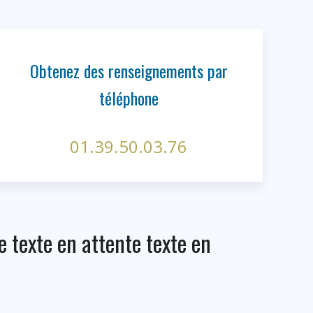
Obtenez des renseignements par
téléphone
01.39.50.03.76
e texte en attente texte en