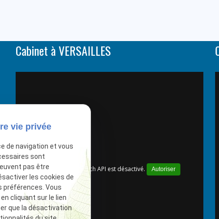
Cabinet à VERSAILLES
re vie privée
ce de navigation et vous
cessaires sont
peuvent pas être
Google Maps Search API est désactivé.
Autoriser
ésactiver les cookies de
s préférences. Vous
 cliquant sur le lien
ter que la désactivation
ionnalités du site.