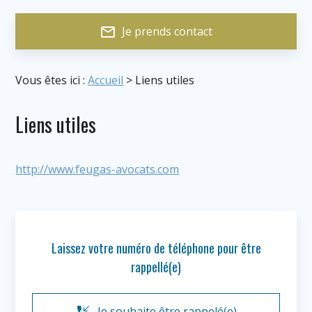
mail_outline
Je prends contact
Vous êtes ici :
Accueil
> Liens utiles
Liens utiles
http://www.feugas-avocats.com
Laissez votre numéro de téléphone pour être
rappellé(e)
Je souhaite être rappelé(e)