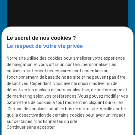
Le secret de nos cookies ?
17 avenue de Friedland
Le respect de votre vie privée
75008 PARIS
Notre site utilise des cookies pour améliorer votre expérience
de navigation et vous offrir un contenu personnalisé. Les
3 rue Pétigny
cookies strictement nécessaires sont essentiels au
fonctionnement de base de notre site et ne peuvent pas être
78000 VERSAILLES
désactivés. Cependant, vous avez le choix d'activer ou de
01.39.50.03.76
désactiver les cookies de personnalisation, de performance et
de marketing selon vos préférences. Vous pouvez modifier vos
paramètres de cookies à tout moment en cliquant sur le lien
Siret : 41943879100016
'Gestion des cookies' situé en bas de notre site. Veuillez noter
que la désactivation de certains cookies peut avoir un impact
sur certaines fonctionnalités du site.
Plan du site
Continuer sans accepter