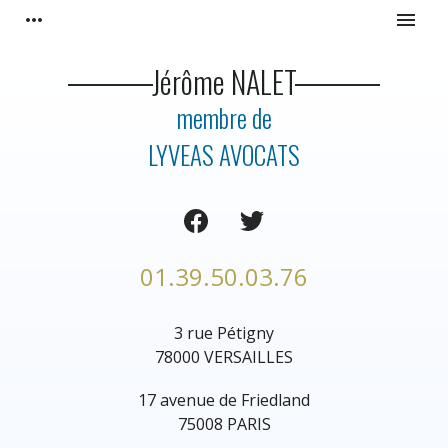
Panneau de gestion des cookies
more_horiz
menu
Jérôme NALET
membre de
LYVEAS AVOCATS
01.39.50.03.76
3 rue Pétigny
78000 VERSAILLES
17 avenue de Friedland
75008 PARIS