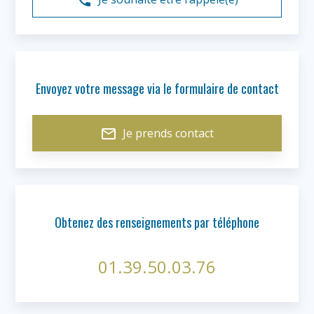
phone_callback
Envoyez votre message via le formulaire de contact
mail_outline
Je prends contact
Obtenez des renseignements par téléphone
01.39.50.03.76